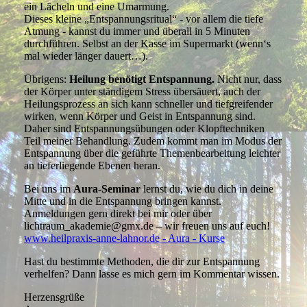
ein Lächeln und eine Umarmung.
Dieses kleine „Entspannungsritual“ - vor allem die tiefe
Atmung - kannst du immer und überall in 5 Minuten
durchführen. Selbst an der Kasse im Supermarkt (wenn‘s
mal wieder länger dauert…).
Übrigens:
Heilung benötigt Entspannung.
Nicht nur, dass
der Körper unter ständigem Stress übersäuert, auch der
Heilungsprozess an sich kann schneller und tiefgreifender
wirken, wenn Körper und Geist in Entspannung sind.
Daher sind Entspannungsübungen oder Klopftechniken
Teil meiner Behandlung. Zudem kommt man im Modus der
Entspannung über die geführte Themenbearbeitung leichter
an tieferliegende Ebenen heran.
Bei uns im
Aura-Seminar
lernst du, wie du dich in deine
Mitte und in die Entspannung bringen kannst.
Anmeldungen gern direkt bei mir oder über
lichtraum_akademie@gmx.de – wir freuen uns auf euch!
www.heilpraxis-anne-lahnor.de - Aura - Kurse
Hast du bestimmte Methoden, die dir zur Entspannung
verhelfen? Dann lasse es mich gern im Kommentar wissen.
Herzensgrüße