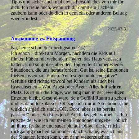
Tipps und sicher auch mal etwas Persönliches von mir für
dich. Ich freue mich, wenn ich dir damit ein Lächeln
zaubern kann oder du dich in dem ein oder anderen Beitrag
wiederfindest...
2025-03-31
Anspannung vs. Entspannung
Na, heute schon tief durchgeatmet? ;-)
Ich schon – direkt am Morgen, nachdem die Kids auf
flinken Füßen mit wehenden Haaren das Haus verlassen
hatten. Und so gibt es über den Tag verteilt immer wieder
Situationen, die uns herausfordern. Gut ist, seine Emotionen
fließen lassen zu können. Auch sogenannte „negative“
Gefühle sind richtig sowohl bei Kindern als auch bei
Erwachsenen – Wut, Angst oder Ärger.
Alles hat seinen
Platz.
Es ist nur die Frage, wie lang man in der jeweiligen
Emotion bleibt. Gesund wäre, dem Gefühl Raum zu geben
und es dann loszulassen. Oft sage ich mir in Situationen, die
wirklich ärgerlich sind: „OK. Doof, aber es ist bereits
passiert!“ oder „So ist es jetzt! Auch das geht vorbei.“ – Ich
entscheide, wie ich mit meinen Emotionen umgehe – ob ich
an ihnen festhalte und sauer bin auf Dinge, die ich nicht
rückgängig machen kann oder ob ich schaue, was ich aus
der Situation lernen kann, um dann weiterzugehen.