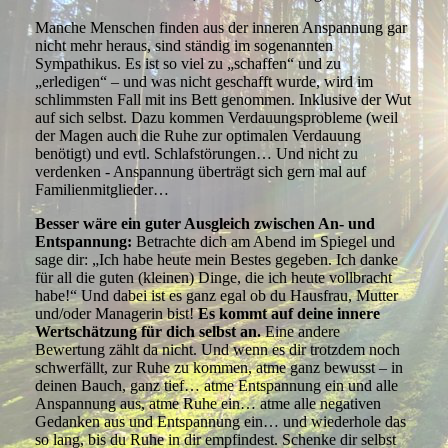
Manche Menschen finden aus der inneren Anspannung gar
nicht mehr heraus, sind ständig im sogenannten
Sympathikus. Es ist so viel zu „schaffen“ und zu
„erledigen“ – und was nicht geschafft wurde, wird im
schlimmsten Fall mit ins Bett genommen. Inklusive der Wut
auf sich selbst. Dazu kommen Verdauungsprobleme (weil
der Magen auch die Ruhe zur optimalen Verdauung
benötigt) und evtl. Schlafstörungen… Und nicht zu
verdenken - Anspannung überträgt sich gern mal auf
Familienmitglieder…
Besser wäre ein guter Ausgleich zwischen An- und
Entspannung:
Betrachte dich am Abend im Spiegel und
sage dir: „Ich habe heute mein Bestes gegeben. Ich danke
für all die guten (kleinen) Dinge, die ich heute vollbracht
habe!“ Und dabei ist es ganz egal ob du Hausfrau, Mutter
und/oder Managerin bist!
Es kommt auf deine innere
Wertschätzung für dich selbst an.
Eine andere
Bewertung zählt da nicht. Und wenn es dir trotzdem noch
schwerfällt, zur Ruhe zu kommen, atme ganz bewusst – in
deinen Bauch, ganz tief… atme Entspannung ein und alle
Anspannung aus, atme Ruhe ein… atme alle negativen
Gedanken aus und Entspannung ein… und wiederhole das
so lang, bis du Ruhe in dir empfindest. Schenke dir selbst