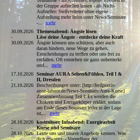
Teilnahme - als Aufsteller: eigene Themen in
der Gruppe aufstellen lassen - als Nicht-
Aufsteller: Stellvertreter ohne eigene
Aufstellung mehr Infos unter News/Seminare
-...
mehr
30.09.2026
Themenabend: Ängste lösen
-
Löse deine Ängste - entdecke deine Kraft
30.09.2026
Ängste können uns schützen, aber auch
daran hindern, neue Wege zu gehen,
Entscheidungen zu treffen oder uns frei zu
entfalten. Oft entstehen sie ganz unbemerkt
und...
mehr
17.10.2026
Seminar AURA Sehen&Fühlen, Teil I &
-
II, Dresden
21.10.2026
Beschreibungen unter: [http://heilpraxis-
anne-lahnor.de/News-Seminare/Aura-Kurse]
Zusammenfassung Teil I: Es werden die
Chakren und Energiekörper erklärt, sodass
am Ende dieses Seminars jeder in der Lage
ist,...
mehr
28.10.2026
kostenloser Infoabend: Energiearbeit
-
Kurse und Seminare
28.10.2026
Lerne uns und unsere Angebote kennen. Was
dich erwartet: - Vorstellung der