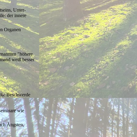
tseins, Unter-
le: der innere
en Organen
enannten "höhere
emand weiß besser
e die Beschwerde
Seminare wie
auch Ängsten,