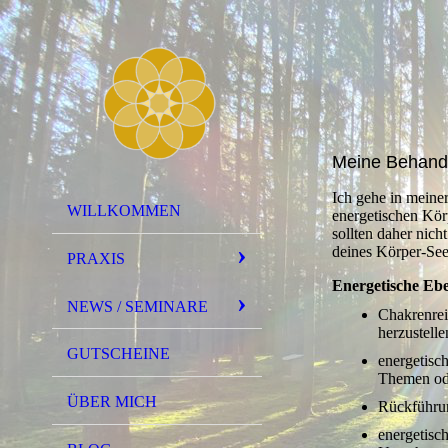
Meine Behand
Ich gehe in meine
WILLKOMMEN
energetischen Kör
sollten daher nic
deines Körper-Seel
PRAXIS
Energetische Eb
NEWS / SEMINARE
Chakrenrei
herzustelle
GUTSCHEINE
energetisc
Themen ode
ÜBER MICH
Rückführu
energetisc