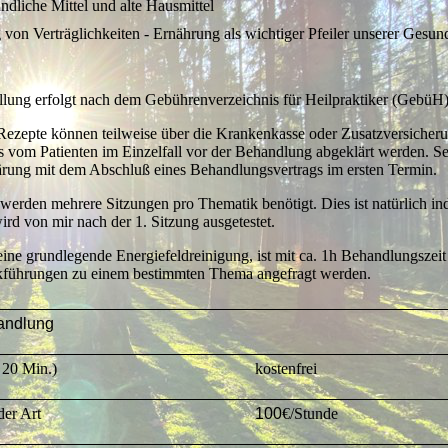
ndliche Mittel und alte Hausmittel
 von Verträglichkeiten - Ernährung als wichtiger Pfeiler unserer Gesun
lung erfolgt nach dem Gebührenverzeichnis für Heilpraktiker (GebüH)
zepte können teilweise über die Krankenkasse oder Zusatzversicherun
 vom Patienten im Einzelfall vor der Behandlung abgeklärt werden. Se
lärung mit dem Abschluß eines Behandlungsvertrags im ersten Termin.
erden mehrere Sitzungen pro Thematik benötigt. Dies ist natürlich ind
rd von mir nach der 1. Sitzung ausgetestet.
eine grundlegende Energiefeldreinigung, ist mit ca. 1h Behandlungszeit
führungen zu einem bestimmten Thema angefragt werden.
andlung
 20 Min.)
kostenfrei
er Art
100
€/Stunde