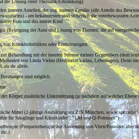
d die Lösung einer Thematik/Erkrankung)
den inneren Anteilen, der sog. inneren Familie (alle Anteile des Bewuss
wusstseins) - am bekanntesten sind sicherlich die unterbewussten Antei
innere Frau und das innere Kind
gie (Reinigung der Aura und Lösung von Themen, die auf energetisch
 von Krankheitsfeldern oder Fremdenergien
h zur Behandlung mit der inneren Stimme meines Gegenübers (dem sog
 Methoden von Linda Vielau (Heilpraxis Vielau, Lehmingen). Denn ni
, als du allein.
 Beratungen sind möglich.
ene
a. der Körper zusätzliche Unterstützung (je nachdem auf welcher Eben
sche Mittel (2-jährige Ausbildung am ZfN München, sowie spezielle 
ie für Säuglinge und Kleinkinder", "LM und Q-Potenzen")
ztherapie (Frequenztherapie zur Ausleitung von Viren/Parasiten aber 
etc.)