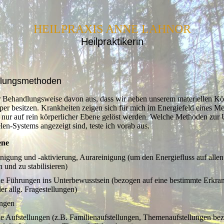
HEILPRAXIS ANNE LAHNOR
Heilpraktikerin
lungsmethoden
r Behandlungsweise davon aus, dass wir neben unserem materiellen Kö
per besitzen. Krankheiten zeigen sich für mich im Energiefeld eines 
ht nur auf rein körperlicher Ebene gelöst werden. Welche Methoden zur 
en-Systems angezeigt sind, teste ich vorab aus.
ene
nigung und -aktivierung, Aurareinigung (um den Energiefluss auf alle
n und zu stabilisieren)
he Führungen ins Unterbewusstsein (bezogen auf eine bestimmte Erkra
r allg. Fragestellungen)
ngen
he Aufstellungen (z.B. Familienaufstellungen, Themenaufstellungen bez