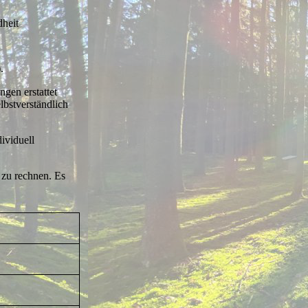
dheit
.
gen erstattet
lbstverständlich
ividuell
 zu rechnen. Es