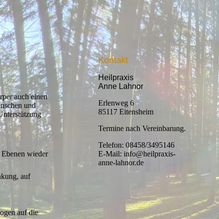
Kontakt
Heilpraxis
Anne Lahnor
rper auch einen
Erlenweg 6
Menschen und
85117 Eitensheim
Unterstützung
Termine nach Vereinbarung.
Telefon: 08458/3495146
n Ebenen wieder
E-Mail: info@heilpraxis-
anne-lahnor.de
nkung, auf
ogen auf die