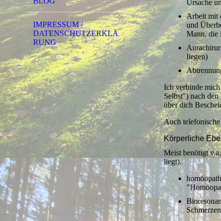
BLOG
Ursache un
Arbeit mit 
IMPRESSUM /
und Überbe
DATENSCHUTZERKLÄ
Mann, die 
RUNG
Aurachirur
liegen)
Abtrennung
Ich verbinde mic
Selbst") nach den
über dich Bescheid
Auch telefonische
Körperliche Eb
Meist benötigt v.
liegt).
homöopathi
"Homöopath
Bioresonan
Schmerzen 